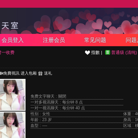
会员登入
注册会员
常见问题
问题
对一收费
指數 |
普通级 (清纯)
免費視訊
进入包厢
送礼
免费文字聊天 :
關閉
一对多视讯聊天 :
每分钟 8 点
一对一视讯聊天 :
每分钟 40 点
性别 : 女性
体重 : 4
年龄 : 23 岁
身高 : 1
血型 : ----
区域 :