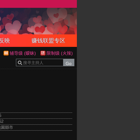
反映
赚钱联盟专区
辅导级 (暧昧)
限制级 (火辣)
6
62
 桃園縣市