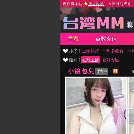
建议将本站
加入收藏
，方便日后找寻
首页
点数充值
排序 |
业绩排行
一对多收费
一
類別 |
在线主播
台妹专区
小籠包兒
休息中