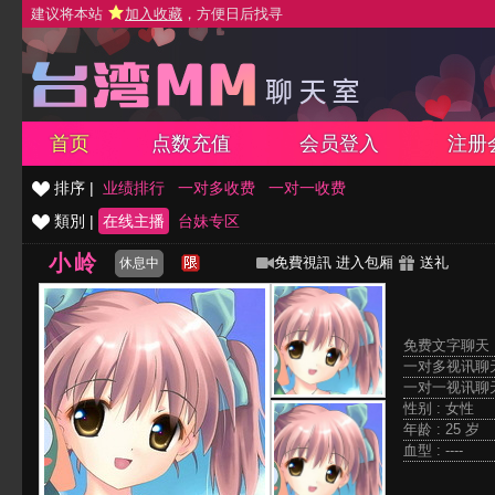
建议将本站
加入收藏
，方便日后找寻
首页
点数充值
会员登入
注册
排序 |
业绩排行
一对多收费
一对一收费
類別 |
在线主播
台妹专区
小岭
免費視訊
进入包厢
送礼
休息中
免费文字聊天 
一对多视讯聊天
一对一视讯聊天
性别 : 女性
年龄 : 25 岁
血型 : ----